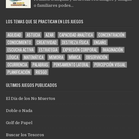
o familiares podes...
LOS TEMAS QUE SE PRACTICAN EN LOS JUEGOS
AGILIDAD
ASTUCIA
AZAR
CAPACIDAD ANALÍTICA
CONCENTRACIÓN
CONOCIMIENTO
CREATIVIDAD
DESTREZA FÍSICA
ENGAÑO
ESCUCHA ACTIVA
ESTRATEGIA
EXPRESIÓN CORPORAL
IMAGINACIÓN
LÓGICA
MATEMÁTICA
MEMORIA
MÍMICA
OBSERVACIÓN
OCURRENCIA
PALABRAS
PENSAMIENTO LATERAL
PERCEPCIÓN VISUAL
PLANIFICACIÓN
RIESGO
ÚLTIMOS JUEGOS PUBLICADOS
El Día de los No Muertos
Doble o Nada
Golf de Papel
Buscar los Tesoros