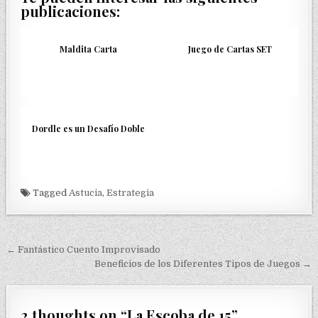
publicaciones:
Maldita Carta
Juego de Cartas SET
Dordle es un Desafío Doble
Tagged
Astucia
,
Estrategia
Navegación
← Fantástico Cuento Improvisado
de
Beneficios de los Diferentes Tipos de Juegos →
entradas
2 thoughts on “
La Escoba de 15
”