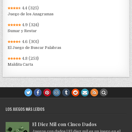
4.4
(325)
Juego de los Anagramas
4.9
(324)
Sumar y Restar
4.6
(301)
El Juego de Buscar Palabras
4.8
(253)
Maldita Carta
LOS JUEGOS MÁS LEÍDOS
El Diez Mil con Cinco Dados
Juegos con dados | El diez mil es un juego en el