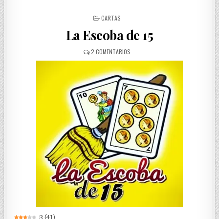
POSTED
CARTAS
IN
La Escoba de 15
EN
2 COMENTARIOS
LA
ESCOBA
DE
15
3
(
41
)